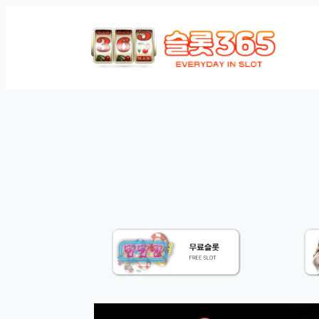
콘
텐
츠
로
바
로
가
기