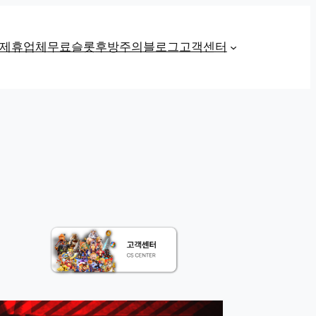
제휴업체
무료슬롯
후방주의
블로그
고객센터