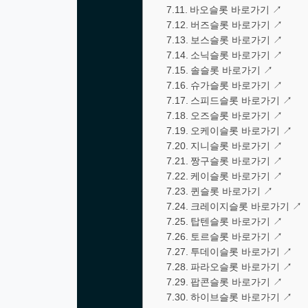
바오슬롯 바로가기 ↗
버즈슬롯 바로가기 ↗
보스슬롯 바로가기 ↗
소닉슬롯 바로가기 ↗
솔슬롯 바로가기 ↗
슈가슬롯 바로가기 ↗
스피드슬롯 바로가기 ↗
오즈슬롯 바로가기 ↗
오케이슬롯 바로가기 ↗
지니슬롯 바로가기 ↗
짱구슬롯 바로가기 ↗
케이슬롯 바로가기 ↗
퀸슬롯 바로가기 ↗
크레이지슬롯 바로가기 ↗
탑텐슬롯 바로가기 ↗
토르슬롯 바로가기 ↗
투데이슬롯 바로가기 ↗
파라오슬롯 바로가기 ↗
팝콘슬롯 바로가기 ↗
하이브슬롯 바로가기 ↗