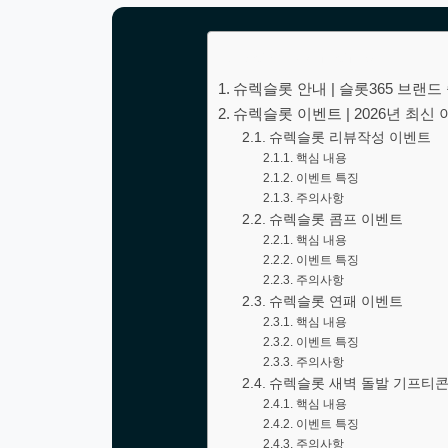
Table of Contents
슈렉슬롯 안내 | 슬롯365 브랜드
슈렉슬롯 이벤트 | 2026년 최신
슈렉슬롯 리뷰작성 이벤트
핵심 내용
이벤트 특징
주의사항
슈렉슬롯 콤프 이벤트
핵심 내용
이벤트 특징
주의사항
슈렉슬롯 연패 이벤트
핵심 내용
이벤트 특징
주의사항
슈렉슬롯 새벽 돌발 기프티콘
핵심 내용
이벤트 특징
주의사항