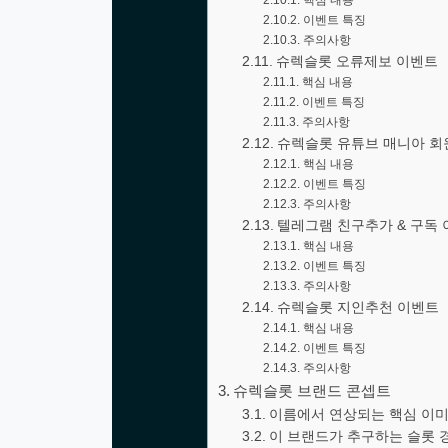
핵심 내용
이벤트 특징
주의사항
슈렉슬롯 오류제보 이벤트
핵심 내용
이벤트 특징
주의사항
슈렉슬롯 유튜브 매니아 회
핵심 내용
이벤트 특징
주의사항
텔레그램 친구추가 & 구독
핵심 내용
이벤트 특징
주의사항
슈렉슬롯 지인추천 이벤트
핵심 내용
이벤트 특징
주의사항
슈렉슬롯 브랜드 콘셉트
이름에서 연상되는 핵심 이
이 브랜드가 추구하는 슬롯 