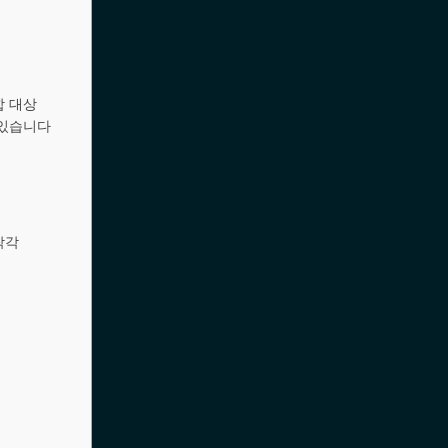
합 대상
 있습니다
착각