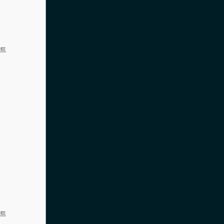
먼트
트
벤트