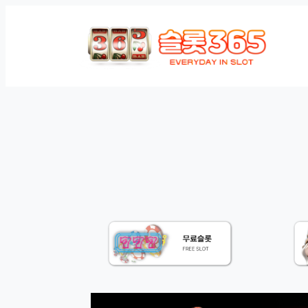
콘
텐
츠
로
바
로
가
기