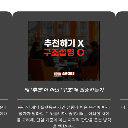
왜 ‘추천’이 아닌 ‘구조’에 집중하는가
습니
온라인 게임 플랫폼은 개인 성향과 이용 목적에 따라
이 
 이해
평가가 달라질 수 있습니다. 슬롯365는 이러한 차이
를 고려해, 단일 기준이 아닌 다각적 판단을 돕는 방식
을 택합니다.