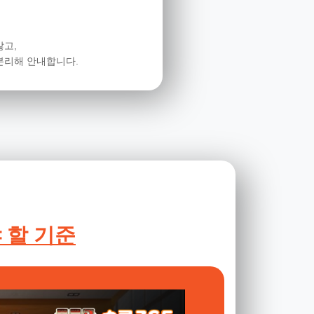
않고,
분리해 안내합니다.
 할 기준