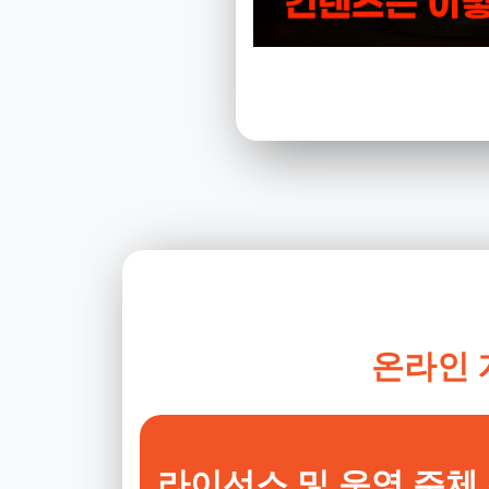
온라인 
라이선스 및 운영 주체