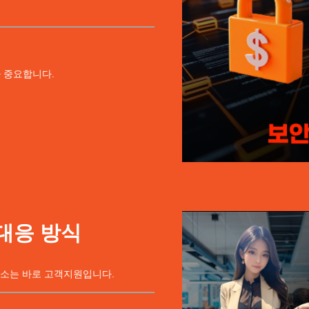
가 중요합니다.
대응 방식
요소는 바로 고객지원입니다.